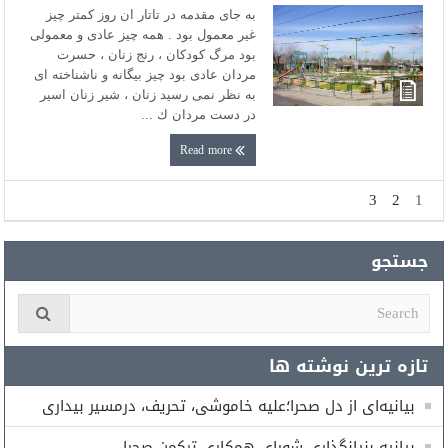
به جاى مقدمه در تاتار ان روز كمتر چيز
غير معمول بود . همه چيز عادى و معمولى
بود مرگ كودكان ، رنج زنان ، حسرت
مردان عادى بود چيز بيگانه و ناشناخته اى
به نظر نمى رسيد زنان ، شير زنان اسير
در دست مردان ك ...
Read more
3
2
1
جستجو
تازه ترین نوشته ها
بیانیه‌ای از دل صحرا؛علیه خاموشی، تحریف، درمسیر بیداری
بیانیه بنیانگذاری شورای همكارى تركمن صحرا