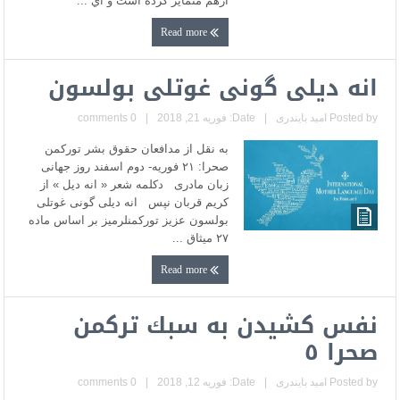
ازهم متمايز كرده است و اي ...
Read more
انه دیلی گونی غوتلی بولسون
Posted by
امید بایندری
|
Date: فوریه 21, 2018
|
0 comments
به نقل از مدافعان حقوق بشر تورکمن
صحرا: ۲۱ فوریه- دوم اسفند روز جهانی
زبان مادری دکلمه شعر « انه دیل » از
کریم قربان نپس انه دیلی گونی غوتلی
بولسون عزیز تورکمنلرمیز بر اساس ماده
۲۷ میثاق ...
Read more
نفس كشيدن به سبك تركمن
صحرا ٥
Posted by
امید بایندری
|
Date: فوریه 12, 2018
|
0 comments