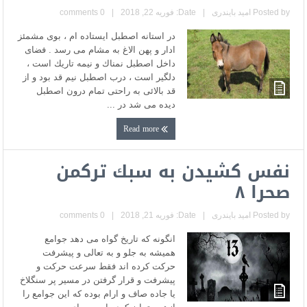
Posted by
امید بایندری
|
Date: فوریه 22, 2018
|
0 comments
در استانه اصطبل ايستاده ام ، بوى مشمئز
ادار و پهن الاغ به مشام مى رسد . فضاى
داخل اصطبل نمناك و نيمه تاريك است ،
دلگير است ، درب اصطبل نيم قد بود و از
قد بالائى به راحتى تمام درون اصطبل
ديده مى شد در ...
Read more
نفس كشيدن به سبك تركمن
صحرا ٨
Posted by
امید بایندری
|
Date: فوریه 21, 2018
|
0 comments
انگونه كه تاريخ گواه مى دهد جوامع
هميشه به جلو و به تعالى و پيشرفت
حركت كرده اند فقط سرعت حركت و
پيشرفت و قرار گرفتن در مسير پر سنگلاخ
يا جاده صاف و ارام بوده كه اين جوامع را