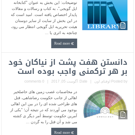
توضیحات: این بخش به عنوان "کتابخانه
ایل گویجی"، به کتاب و رسالات و مقالات
پایدار اختصاص یافته است. امید است که
در این بخش از سایت از سایر دوستان
هیئت تحریریه ایل گویجی انتظار می رود،
چنانچه به اثری یا ...
Read more
دانستن هفت پشت از نیاکان خود
بر هر ترکمنی واجب بوده است
Posted by
اوقتای اون
|
Date: آگوست 05, 2017
|
0 comments
در مخاصمات غصب زمین های حاصلخیر
اهالی از جانب حکومت رضاشاهی، قتل
های طراحی شده ای را در بین این اهالی
بوجود می آوردند که در نتیجه آن؛ "یکی از
آمرین حکومت توسط آمر دیگر ی کشته
می شد و آن قتل را به گردن ...
Read more