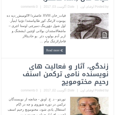
Posted by
اوقتای اون
|
Date: آگوست 03, 2017
|
0 comments
قیات_خان XVIII عاصئردا #کومیش_دپه ده
یوموت لارئنگ کور طایپاسئندا دۆنیا اینیأر.
اول شول دؤورینگ دمیرچی اوستا اچری –
ماشغالاسئندان بولانی اۆچین ایشجنگ و
‌ازبر آدم بولوپ دئر. بو حادیثالار
قاجارلارئنگ مأم ...
Read more
زندگی، آثار و فعالیت های
نویسنده نامی ترکمن اسنف
رحیم مختومویچ
Posted by
اوقتای اون
|
Date: آگوست 02, 2017
|
0 comments
تورنتو - د. خ. اونق - چنانچه از نویسندگان
ترکمن در دوره شوروی و چه در ایّام
استقلال یادی شود، مختومویچ رحیم اسنف
(حسن اف) از جمله برجسته ترین