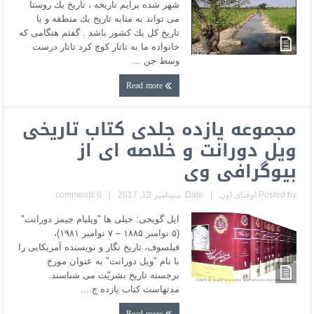
شهر شده برايم تاريخه ، تاريخ يك روستا
مى تواند به مثابه تاريخ يك منطقه و يا
تاريخ كل يك كشور باشد . گفتم هنگامى كه
خانواده ما به تاتار كوچ كرد تاتار درست
وسط جن ...
Read more
مجموعه یازده جلدی کتاب تاریخی
ویل دورانت و خلاصه ای از
بیوگرافی وی
Posted by
اوقتای اون
|
Date: سپتامبر 12, 2017
|
0 comments
ایل گویجی: خیلی ها "ویلیام جیمز دورانت"
(۵ نوامبر ۱۸۸۵ – ۷ نوامبر ۱۹۸۱)،
فیلسوف، تاریخ‌ نگار و نویسنده آمریکایی را
با نام "ویل دورانت" به عنوان مورخ
برجسته تاریخ بشریّت می شناسند.
مدتهاست کتاب یازده ج ...