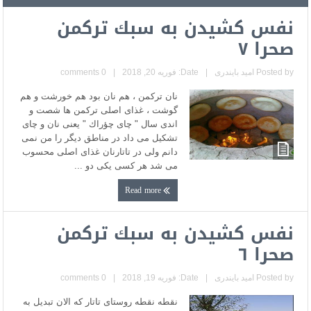
نفس كشيدن به سبك تركمن
صحرا ٧
Posted by
امید بایندری
|
Date: فوریه 20, 2018
|
0 comments
نان تركمن ، هم نان بود هم خورشت و هم
گوشت ، غذاى اصلى تركمن ها شصت و
اندى سال " چاى چؤراك " يعنى نان و چاى
تشكيل مى داد در مناطق ديگر را من نمى
دانم ولى در تاتارنان غذاى اصلى محسوب
مى شد هر كسى يكى دو ...
Read more
نفس كشيدن به سبك تركمن
صحرا ٦
Posted by
امید بایندری
|
Date: فوریه 19, 2018
|
0 comments
نقطه نقطه روستاى تاتار كه الان تبديل به