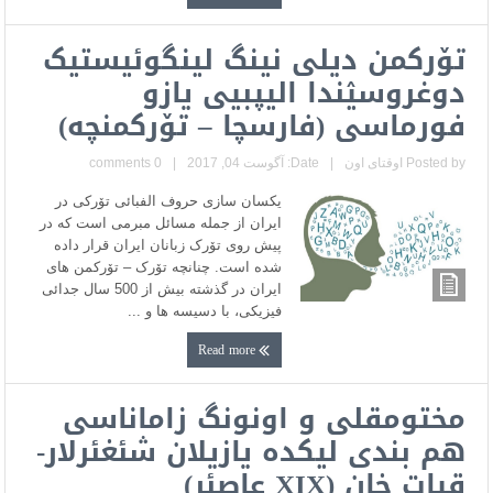
توٚرکمن دیلی نینگ لینگوئیستیک
دوغروسیٛندا الیپبیی یازو
فورماسی (فارسچا – توٚرکمنچه)
Posted by
اوقتای اون
|
Date: آگوست 04, 2017
|
0 comments
یکسان سازی حروف الفبائی توٚرکی در
ایران از جمله مسائل مبرمی است که در
پیش روی توٚرک زبانان ایران قرار داده
شده است. چنانچه توٚرک – توٚرکمن های
ایران در گذشته بیش از 500 سال جدائی
فیزیکی، با دسیسه ها و ...
Read more
مختومقلی و اونونگ زاماناسی
هم بندی لیکده یازیلان شئغئرلار-
قیات خان (XIX عاصئر)