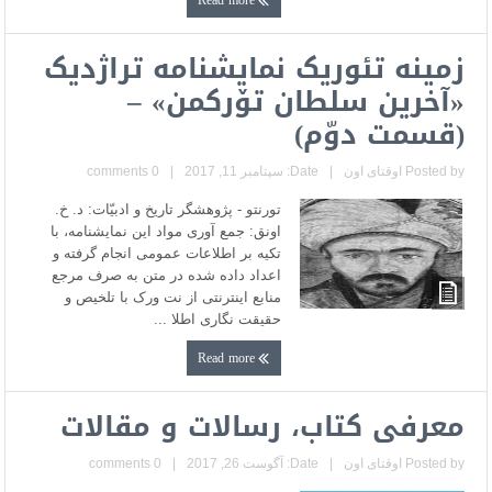
Read more
زمینه تئوریک نمایشنامه تراژدیک
«آخرین سلطان توٚرکمن» –
(قسمت دوّم)
Posted by
اوقتای اون
|
Date: سپتامبر 11, 2017
|
0 comments
تورنتو - پژوهشگر تاریخ و ادبیّات: د. خ.
اونق: جمع آوری مواد این نمایشنامه، با
تکیه بر اطلاعات عمومی انجام گرفته و
اعداد داده شده در متن به صرف مرجع
منابع اینترنتی از نت ورک با تلخیص و
حقیقت نگاری اطلا ...
Read more
معرفی کتاب، رسالات و مقالات
Posted by
اوقتای اون
|
Date: آگوست 26, 2017
|
0 comments