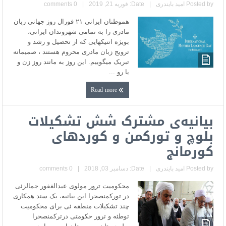
Posted by
امید بایندری
|
Date: فوریه 21, 2019
|
0 comments
هموطنان ایرانى ٢١ فورال روز جهانى زبان
مادری را به تمامى شهروندان ایرانى،
بویژه اتنیکهایی که از تحصیل و رشد و
ترویج زبان مادری محروم هستند ، صمیمانه
تبریک میگوییم. این روز به مانند روز زن و
یا رو ...
Read more
بیانیه‌ی مشترک شش تشکیلات
بلوچ و تورکمن و کوردھاى
کورمانج
Posted by
امید بایندری
|
Date: دسامبر 03, 2018
|
0 comments
محکوميت ترور مولوى عبدالغفور جمالزئى
در تورکمنصحرا این بیانیه، یک سند همکاری
چند تشکیلات منطقه ئی برای محکومیت
توطئه و ترور حکومتی درترکمنصحرا