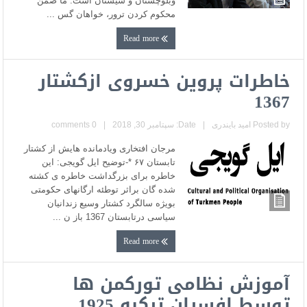
وبلوچستان و سیستان است. ما ضمن
محکوم کردن ترور، خواهان گس ...
Read more
خاطرات پروین خسروی ازکشتار
1367
Posted by
امید بایندری
|
Date: سپتامبر 30, 2018
|
0 comments
مرجان افتخاری ویادمانده هایش از کشتار
تابستان ۶۷ *-توضیح ایل گویجی: این
خاطره برای بزرگداشت خاطره ی کشته
شده گان براثر توطئه ارگانهای حکومتی
بویژه سالگرد کشتار وسیع زندانیان
سیاسی درتابستان 1367 باز ن ...
Read more
آموزش نظامی تورکمن ها
توسط افسران ترکیه 1925