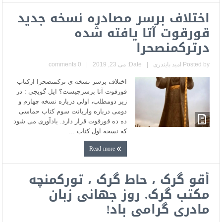
اختلاف برسر مصادره نسخه جدید
قورقوت آتا یافته شده
درترکمنصحرا
Posted by
امید بایندری
|
Date: می 23, 2019
|
0 comments
اختلاف برسر نسخه ی ترکمنصحرا ازکتاب
قورقوت آتا برسرچیست؟ ایل گویجی : در
زیر دومطلب، اولی درباره نسخه چهارم و
دومی درباره واریانت سوم کتاب حماسی
ده ده قورقوت قرار دارد. یادآوری می شود
که نسخه اول کتاب ...
Read more
أقو گرک ، حاط گرک ، تورکمنچه
مکتب گرک. روز جهانی زبان
مادری گرامی باد!