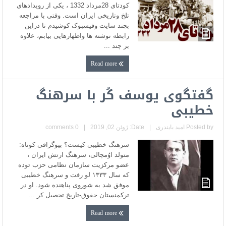
کودتای 28مرداد 1332 ، یکی از رویدادهای
تلخ وتاریخی ایران است. وقتی با مراجعه
بچند سایت وفیسبوک کوشیدم تا دراین
رابطه نوشته ها واظهارهایی بیابم، علاوه
بر چند ...
Read more
گفتگوی یوسف کُر با سرهنگ
خطیبی
Posted by
امید بایندری
|
Date: ژوئن 02, 2019
|
0 comments
سرهنگ خطیبی کیست؟ بیوگرافی کوتاه:
متولد اوُمچالی، سرهنگ ارتش ایران ،
عضو مرکزیت سازمان نظامی حزب توده
که سال ۱۳۳۳ لو رفت و سرهنگ خطیبی
موفق شد به شوروی پناهنده شود. او در
ترکمنستان حقوق-تاریخ تحصیل کر ...
Read more