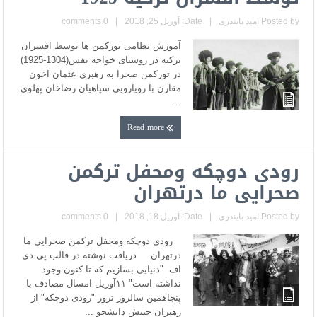
Posted by
امید بایندری
|
Date: آوریل 25, 2018
|
0 comments
آموزش نظامی تورکمن ها توسط افسران
ترکیه در روستای خواجه نفس(1304-1925)
در تورکمن صحرا به رهبری عثمان آخون
مقارن با رویارویی سپاهیان رضاخان پهلوی
...
Read more
رودی دوچکه ومحفل ترکمن
صحرایی ما درتهران
Posted by
امید بایندری
|
Date: آوریل 18, 2018
|
0 comments
رودی دوچکه ومحفل ترکمن صحرایی ما
درتهران دریافت نوشته در قالب پی دی
اف "دنیایی بسازیم که تا کنون وجود
نداشته است" ۱۱آوریل امسال مصادف با
پنجاهمین سالروز ترور "رودی دوچکه" از
رهبران جنبش دانشجو ...