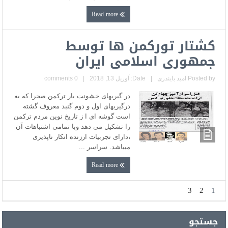
Read more
کشتار تورکمن ها توسط
جمهوری اسلامی ایران
Posted by
امید بایندری
|
Date: آوریل 13, 2018
|
0 comments
در گیریهای خشونت بار ترکمن صحرا که به
درگیریهای اول و دوم گنبد معروف گشته
است گوشه ای ا ز تاریخ نوین مردم ترکمن
را تشکیل می دهد وبا تمامی اشتباهات آن
،دارای تجربیات ارزنده انکار ناپذیری
میباشد. سراسر ...
Read more
3
2
1
جستجو