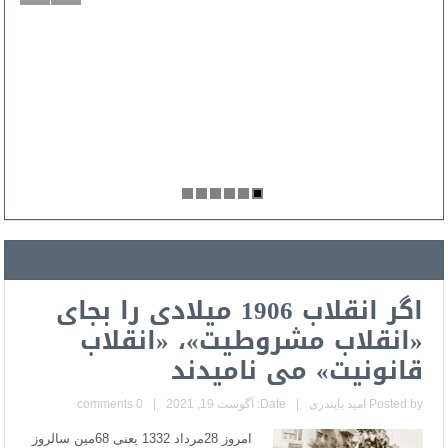
اگر انقلاب 1906 میلادی را بجای
«انقلاب مشروطیت»، «انقلاب
قانونیت» می نامیدند
Posted by
امید بایندری
|
Date: آگوست 19, 2021
|
0 comments
امروز 28مرداد 1332 یعنی 68مین سالروز