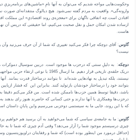
وحکومت‌هایی مواجه شدیم که می‌توان به آنها نامِ «ماشین‌های برنامه‌ریزیِ د
وارونه‌گی». واقعیت به مردم گفته نمی‌شود. هیچ دیالوگ منتقدانه‌ای صورت نمی
افتادن است.چه اتفاقی ناگهان برای «معجزه‌ی روند اقتصادیِ» این مملکت افتاد؟
ازساده شدن امکان حمل و نقل صحبت می‌کنیم، اما حقیقتی که درپس آن 
هاست.
گاوس
: آقای دوچکه چرا فکر می‌کنید تغییری که شما از آن حرف می‌زنید وآن ر
نیست؟
دوچکه
: به دلیلِ سنتی که درحزب ها موجود است. دربین سوسیال دموکرات ها؛ 
دریک حلقه‌ی تاریخی قرار دهیم. ما ازسال 945
نیستند، بلکه تبدیل به نهادهایی شده‌اند تا بتوانند درساختار قدرت بمانند. 
بتوانند خود را درساختار خودشان بازتولید کنند. بنابراین این که فشار ازپایی
باشد، دقیقا توسط همین حزب‌ها ناممکن شده است. من فکر می‌کنم دقیقا به 
درحزب‌ها وهمکاری با آنها ندارند و حتی کسانی که حاضرند هنوز رای بدهند 
که با این روند، جایی ما به سیستمی‌ دوحزبی می‌رسیم واین پایانِ داستان اس
گاوس
: ما به جامعه‌ی سیاسی که شما می‌خواهید به آن برسید هم خواهیم پرد
چیزی درسیستم موجود شما را آزار می‌دهد؟ وقتی آدم چیزی که شما تا به حال ن
(حداقل درمورد من اینطور بوده است) که شما و رفقایتان دراوپوزیتسیون وسا
پارلمانی هستید.