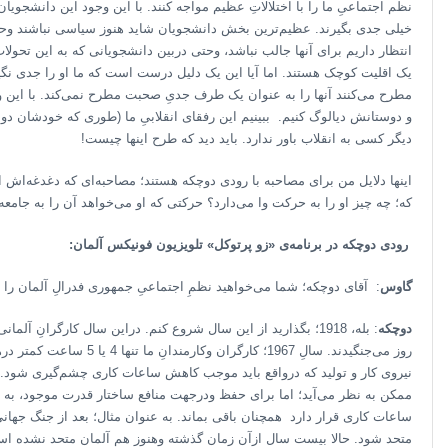
نظم اجتماعیِ ما را با اختلالاتِ عظیم مواجه کنند. با این وجود این دانشجوی
خیلی جدی بگیرند. عظیم‌ترین بخش دانشجویان شاید هنوز سیاسی نباشند وحتی
انتظار داریم برای آنها جالب نباشد، وحتی دربین دانشجویانی که به این تحو
یک اقلیت کوچک هستند. اما آیا این یک دلیل درست است که ما او را جدی نگیری
مطرح می‌کنند آنها را به عنوان یک طرف جدیِ صحبت مطرح نمی‌کند. با این وجو
و دوستانش دیالوگ کنیم. ببینیم این رفقای انقلابیِ ما (طوری که خودشان دوس
دیگر کسی به انقلاب باور ندارد. باید دید که طرح اینها چیست!
اینها دلایل من برای مصاحبه با رودی دوچکه هستند؛ مصاحبه‌ای که دغدغه‌اش 
که؛ چه چیز او را به حرکت وا می‌دارد؟ حرکتی که او می‌خواهد آن را به جامعه
رودی دوچکه در برنامه‌ی «زو پرتوکل» تلویزیون فونیکس آلمان:
گاوس
: آقای دوچکه؛ شما می‌خواهید نظمِ اجتماعیِ جمهوری فدرالِ آلمان را از 
دوچکه
: بله، 1918؛ بگذارید از این سال شروع کنم. دراین سال کارگرانِ
روز می‌جنگیدند. سالِ 1967؛ ک
نیروی کار و تولید که درواقع باید موجب کاهش ساعات کاری چشم‌گیری شود. ب
ممکن به نظر می‌آید؛ اما برای حفظ ودرجهت منافع ساختار قدرت موجود، به تاخی
ساعات کاری قرار دارد همچنان باقی بماند. به عنوان مثال؛ بعد از جنگ جهان
متحد شود. حالا بیست سال ازآن زمان گذشته وهنوز هم آلمان متحد نشده است