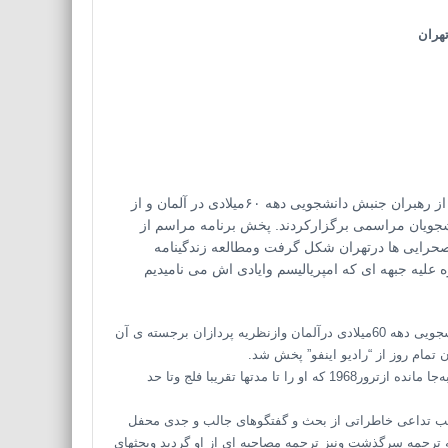
تهران
۱۱آوریل امسال مصادف با پنجاهمین سالروز ترور “رودی دوچکه” از رهبران جنبش دانشجویی دهه ۶۰میلادی در آلمان و از
نشجویان مراسمی برگزارکردند. پخش برنامه مراسم از
نصحرایی ها درتهران شکل گرفت ومطالعه زندگینامه
علیه جبهه ای که امپریالیسم وایادی اش می نامیدیم
11آپریل امسال 2018، 50مین سالروز ترور رودی دوچکه ازرهبران جنبش دانشجویی دهه 60میلادی درآلمان وازنظریه پردازان برجسته ی آن
تمام روز از “رادیو اینفو” پخش شد.
رودی دوچکه درسال1940 درآلمان شرقی متولد شده ودر1979 براثر عوارض به‌جا مانده ازترور1968 که او را تا مدتها تقریبا فلج وتا حد
روز ترور او دربرلین، موجب تداعی خاطراتی از بحث و گفتگوهای جالب و جدی محفل
 ترجمه سرگذشت ونیز ترجمه مصاحبه ای از او گردید وبحثهای