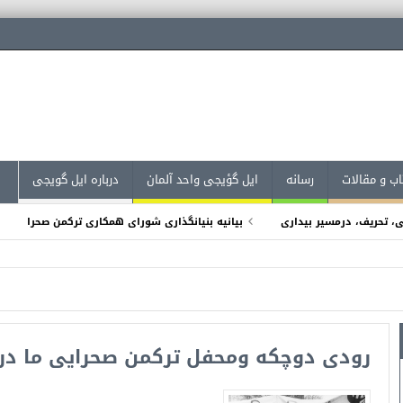
اب و مقالات
رسانه
ایل گؤیجی واحد آلمان
درباره ایل گویجی
ی، تحریف، درمسیر بیداری
بیانیه بنیانگذاری شورای همكارى تركمن صحرا
گره ی ترکمن‌های ترکمنصحرا در روستای اوُمچالی
بیانیه؛ حکم اعدام توماج ص
زجهانی زبان مادری
کنفرانس روز جهانی زبان مادری ۱۴۰۲؛ سخنرانی یوسف کر
 شد
نشست رهبران کشورهای اطراف خزر درجمهوری ترکمنستان
رودی دوچکه ومحفل ترکمن صحرایی ما در