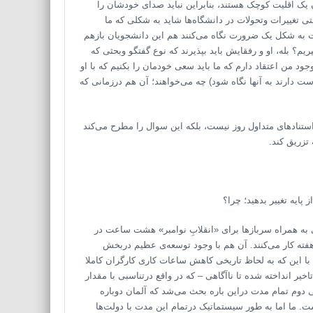
ان یک اقلیت کوچک هستند، بنابراین نباید صدای خودشان را
 تغییرات وتحولات در دانشگاه‌ها شاید به شکلی که ما
لات به شکل یک ضرورت نگاه می‌کنند هم این دانشجویان بازهم
م؟ بله، او و رفقایش باید بپذیرند که نوع گفتگو وبحثی که
د من اعتقاد دارم که ما باید سعی خودمان را بکنیم که با او
ت دارند به آنها نگاه شود) چه می‌خواهند؛ آن هم درزمانی که
استنادهای متداول روز نیست، بلکه این سوال را مطرح می‌کند
 تزریق کند.
پایه تغییر بدهید؛ چرا؟
 آلمانی به همراه سربازها برای «انقلابِ نوامبر» هشت ساعت در
ارگران وکارمندانِ ما تنها 4 یا 5 ساعت کمتر درهفته کار می‌کنند. آن هم با وجود توسعه‌ی عظیم دربخش
ا این که به لحاظ تاریخی کاهش ساعات کاری کارگران کاملا
ر انداخته شده تا نا‌آگاهی – که در واقع درتناسبی با مقدار
ی دوم تمام مدت دراین باره بحث می‌شد که آلمان دوباره
. ما اما به طور سیستماتیک درتمام این مدت با دولت‌ها