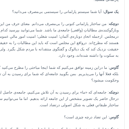
یک سوال:
آیا شما سیستم پارلمانی را سیستمی بی‌مصرف می‌دانید؟
دوچکه
: من ساختار پارلمانی کنونی را بی‌مصرف می‌دانم. معنای حرف من این
وبازگوکننده‌ی مطالباتِ (واقعی) جامعه‌ی ما باشد. شما می‌توانید بپرسید کدا
درمجلس. ازجمله اتحادِ دوباره‌ی آلمان؛ امنیت شغلی؛ امنیت امور مالیِ عموم
هستند که مطرح‌اند. درواقع این مجلس است که باید این مطالبات را به حقیقت ن
حقیقت نزدیک کند که یک دیالوگ و گفتگوی منتقدانه با مردم شکل بگیرد. ول
به سکوت وا داشته شده‌اند، وجود دارد.
گاوس
: ما دراین زمینه توافق می‌کنیم که شما اینجا مباحثی را مطرح می‌کنید 
بلکه فعلا آنها را می‌پذیریم. بمن بگویید جامعه‌ای که شما برای رسیدن به آ
وحکومت میشود؟
دوچکه
: جامعه‌ای که «ما» برای رسیدن به آن تلاش می‌کنیم، جامعه‌ی حاصل از 
درحال حاضر یک تصویر مشخص از این جامعه ارائه بدهیم. اما ما می‌توانیم س
ساختار طبقاتیِ فعلی به شکل اصولی درتضاد است.
گاوس
: این تضاد درچه چیزی است؟