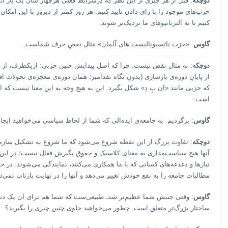
دوچکه
: قبل از هر چیزی از این نظر که درشرایط فعلی هرچهار سال یک بار انت
حزب‌های موجود را با رای دادن تایید کنیم. هر روز کمتر از دیروز با این امک
کنیم تا به آلترناتیوهای ما نزدیک‌تر شوند.
گاوس
: «حزب ناتسیونالیست های آلمان» مثال نقضِ حرف شماست.
دوچکه
: نه مثال نقض نیست. چرا که اصل پیدایش چنین حزبی؛ ازیکطرف، از ن
از پایانِ دوره‌ی بازسازی (بدونِ نگاه نقدآمیز؛ همان دوره‌ی معجزه‌ی تحولات ا
که حزبی مانند «ان پِ دِ» شکل بگیرد. این به هیچ وجه به این معنا نیست که 
است.
گاوس
: برگردیم به جامعه‌ی ایده‌الی که شما از لحاظ سیاسی می‌خواهید ایجاد 
دوچکه
: تفاوت بزرگ از این نقطه شروع می‌شود که ما شروع به تشکیل سازمان
آنها هیچ سیاست‌مداری به معنای کلاسیک و حقوق بگیرش فعال نیست؛ در این که
نیازها و دغدغه‌های کسانی که با ما همکاری می‌کنند، نمایندگی می‌شوند. در حا
مطالبات جامعه را به نفع خودش تغییر می‌دهد و آنها را در نهایت بازتاب نمی‌د
گاوس
: وقتی جنبش شما عظیم‌تر شد، طبیعی‌ست که شما هم برای آن یک دستگا
ساختار بزرگ‌تر متعلق است. چطور می‌خواهید جلوی چنین چیزی را بگیرید؟