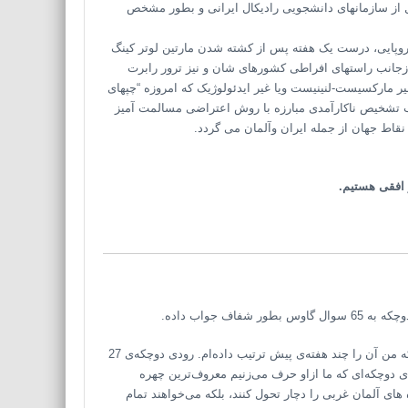
ل از سازمانهای دانشجویی رادیکال ایرانی و بطور مشخص
پایی، درست یک هفته پس از کشته شدن مارتین لوتر کینگ
نبش حقوق مدنی” ایالات متحده در4 آوریل 1968، وهردو ازجانب راستهای افراطی کشورهای شان و نیز ترور رابرت
چپهای دموکرات غیر مارکسیست-لنینیست ویا غیر ایدئولوژیک که امروزه “چپهای
 تشخیص ناکارآمدی مبارزه با روش اعتراضی مسالمت آمیز
اط جهان از جمله ایران وآلمان می گردد.
و افقی هستیم.
: شما امشب مصاحبه‌ی مرا با رودی دوچکه تماشا می‌کنید. مصاحبه‌ای که من آن را چند هفته‌ی پیش ترتیب داده‌ام. رودی دوچکه‌ی 27
 دوچکه‌ای که ما ازاو حرف می‌زنیم معروف‌ترین چهره
های آلمان غربی را دچار تحول کنند، بلکه می‌خواهند تمام