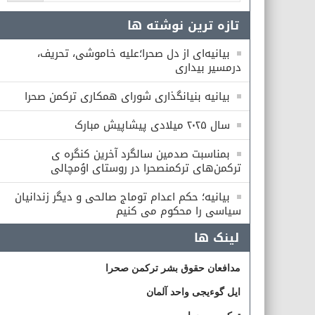
تازه ترین نوشته ها
بیانیه‌ای از دل صحرا؛علیه خاموشی، تحریف،
درمسیر بیداری
بیانیه بنیانگذاری شورای همكارى تركمن صحرا
سال ۲۰۲۵ میلادی پیشاپیش مبارک
بمناسبت صدمین سالگرد آخرین کنگره ی
ترکمن‌های ترکمنصحرا در روستای اوُمچالی
بیانیه؛ حکم اعدام توماج صالحی و دیگر زندانیان
سیاسی را محکوم می کنیم
لینک ها
مدافعان حقوق بشر ترکمن صحرا
ایل گوءیجی واحد آلمان