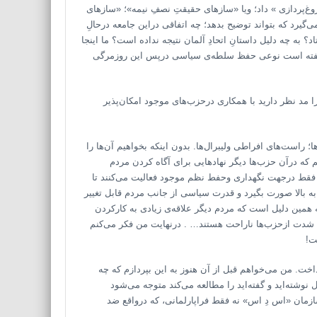
روغ‌پردازی » داد؛ ویا «سازهای حقیقتِ نصفِ نیمه»؛ «سازهای
‌گیرد که بتواند توضیح بدهد؛ چه اتفاقی دراین جامعه درحالِ
 به چه دلیل داستانِ اتحادِ آلمان نتیجه نداده است؟ ما اینجا
نهفته است نوعی حفظ سلطه‌ی سیاسی درپس این روزمرگی
ا مد نظر دارید با همکاری درحزب‌های موجود امکان‌پذیر
راست‌های افراطی ولیبرال‌ها. بدون اینکه بخواهیم آن‌ها را
1 با نوعی ارتقاء حزبی مواجهیم که درآن حزب‌ها دیگر نهادهایی برای آگاه کردن مردم
آنها فقط درجهت نگهداری وحفط نظم موجود فعالیت می‌کنند تا
ن به بالا صورت بگیرد و قدرت سیاسی از جانب مردم قابل تغییر
همین دلیل است که مردم دیگر علاقه‌ی زیادی به کارکردن
به شدت ازحزب‌ها ناراحت هستند… . درنهایت من فکر می‌کنم
ت!
اخت. من می‌خواهم قبل از آن هنوز به این بپردازم که چه
وشته‌اید و گفته‌اید را مطالعه می‌کند متوجه می‌شود
زمان «اس دِ اس» نه فقط فرا‌پارلمانی، که درواقع ضد