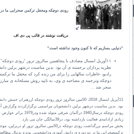
رودی دوچکه ومحفل ترکمن صحرایی ما در
دریافت نوشته در قالب پی دی اف
“
دنیایی بسازیم که تا کنون وجود نداشته است
“
نظریه پردازان برجسته ی آن بود. بدین مناسبت درشهر برلین دا
رادیو، خاطرات سالهایی را برای من زنده کرد که محفل ما ترکم
دوچکه وترجمه ی مصاحبه ی وی، به تایید روش مسلحانه ی مبارزه 
منجر شد …
بود. بدین مناسبت درشهر برلین دانشجویان مراسمی برگزارکردند وگزارش آن 
زیادی ازادامه‌ی فعالیت‌ بازداشته بود، در39سالگی جان می بازد.
پخش مراسم بزرگداشت رودی دوچکه در50مین سال
ترکمنصحرایی ما در دو دوره ی دانش آموزی ودانشجویی بویژه بدنبال مطالعه