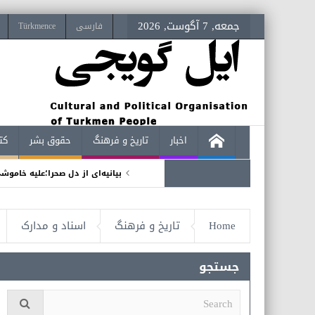
جمعه, 7 آگوست, 2026
فارسی
Türkmence
اخبار
تاریخ و فرهنگ
حقوق بشر
کت
بیانیه‌ای از دل صحرا؛علیه خاموش
بمناسبت صدمین سالگرد آخرین کن
Home
تاریخ و فرهنگ
اسناد و مدارک
توضیحی بسخنرانی در کنفرانس رو
«سوزن‌دوزی ترکمن» ثبت جهانی
جستجو