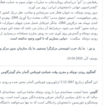
رفقایش در” آپو” درراستای رویکردشان به مبارزات جهان سوم به حمایت فعا
“کنفدراسیون جهانی دانشجویان ایرانی” روی می آورند.
ترور رودی دوچکه، به عنوان فعال چپ سرشناس و صاحب نظر دریک کشور ارو
رهبر سیاهپوست “ج
کندی دوماه بعد در6ژوئن 1968، بیانگر غیرقابل تحمل شدن 
برنامه محور” گفته می شود، درشرایط آن زمان می باشد که نتیجه اش موجب
رودی دوچکه و گسترش روی آوری چپ به روش مبارزه مسلحانه دربسیاری از نق
رودی دوچکه میگفت
:
دنیایی بسازیم که تا کنون وجود نداشته است.
و نیز :
ما یک حزب لنینیستی مرکزگرا نیستیم، ما یک سازمانِ بدونِ مرکز 
یوسف کـُر، 14.04.2018
گفتگوی رودی دوچکه و مجری وقت شبکه‌ی فونیکس آلمان بنام گونترگاوس
این گفتگو درتاریخِ 3.12.1967 ازتلویزیون فونیکس آلمان پخش شده و رودی دوچکه به 65 سوال گاوس بطور شفاف جواب داده.
گاوس
ساله؛ که به دلایل سیاسی ازآلمان شرقیِ وحشت‌انگیز بیرون آمده است. رودی
وسخنگو و تئوریسینِ دانشجویانِ رادیکالی است که نه تنها می‌خواهند دانشگاه 