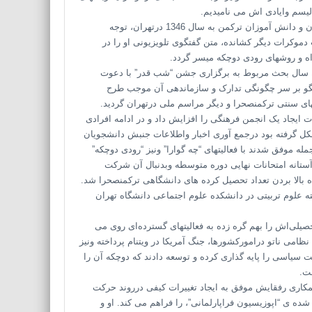
الیسم وایادی اش می نامیدیم.
بدین جهت تصمیم گرفتم پس از اشاره به گفتمانی درمیان جمعی ازدانشجویان و دانش آموزان ترکمن به سال 1346 درتهران، توجه
موکرات دیگر کشانده، متن گفتگوی تلویزیونی او را در
اه و روشهای رودی دوچکه میسر گردد.
خانه بودم. آن سال بحث مربوط به برگزاری جشن “شب قدر” با دعوت
تگو بر سر چگونگی تدارک و سازماندهی آن موجب طرح
ای سنتی ترکمنصحرا و دیگر مراسم ملی درتهران گردید.
یجاد یک انجمن فرهنگی را افزایش داد و در ادامه افرادی
شکل گرفته بود درجمع آوری اخبار واطلاعات جنبش دانشجویان
ه موفق شدند با فعالیتهای “چه گوارا” ونیز “رودی دوچکه”
رآستانه امتحانات نهایی دوره متوسطه وبدنبال آن شرکت
 بالا بردن تعداد تحصیل کرده های دانشگاهی ترکمنصحرا شد.
ته علوم تربیتی در دانشکده علوم اجتماعی دانشگاه تهران
یلی‌اش را بهم گره زده به فعالیتهای گسترده‌‌ای روی می
ظامی ناتو درامورکشورها، جنگ آمریکا در ویتنام پرداخته ونیز
 سیاسی را پایه گذاری کرده و توسعه دادند که دوچکه آن را
ست.
د، وبا همکاری رفقایش موفق به ایجاد تغییرات کیفی درروند حرکت
شده ی “اپوزیسیون فراپارلمانی”، را فراهم می کند. او و