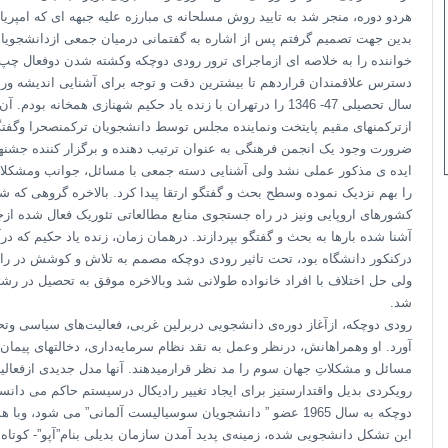
هردو دوره، منجر شد به تایید روش مسلحانه ی مبارزه علیه جبهه ای که امپری
خواننده را به خلاصه ای ازماجرای ترور رودی دوچکه وکشته شدن دوفعال چپ د
دسترس علاقمندان قراردهم تا بیشترین دقت و توجه برای آشنایی اندیشه ور
سال تحصیلی 47- 1346 را درتهران با زنده یاد حکیم شهنازی هم
ازترکمنهای مقیم پایتخت ونماینده مجلس توسط دانشجویان ترکمنصحرا وگف
ضرورت وجود یک انجمن فرهنگی به عنوان ترتیب دهنده و برگزار کننده جشنه
ایده ی مذکور عملی نشد ولی آشنایی دسته جمعی با مسائل، جوانب ومشکلات ا
را بهم نزدیک نموده وسطح بحث و گفتگو ارتقا پیدا کرد. بالاخره گروهی که 
کشورهای اروپایی ونیز در راه جستجوی منابع مطالعاتی تئوریک فعال شده ازجمل
آشنا شده بارها به بحث و گفتگو بپردازند. درهمان زمان، زنده یاد حکیم که د
درکنکور دانشگاه بود، تحت تاثیر رودی دوچکه مصمم به تلاش و کوشش در راه
ولی حل اختلاف با افراد خانواده طولانی شد وبالاخره موفق به تحصیل در رش
شد.
رودی دوچکه، ازآغاز دوره‌ی دانشجویی دربرلین غربی، فعالیت‌های سیاسی وتحص
آورد. او وهمراهانش، درنظر وعمل به نقد نظام سرمایه‌داری، دخالتهای پیمان ن
مسائل و مشکلاتِ جهان سوم را مد نظر قرارمیدهند. آنها مدل جدیدی ازفعالیت
رویکردی بدیل واقتدارستیز برای ایجاد تغییر رادیکال درسیستم حاکم می دان
دوچکه به سال 1965 عضو ” دانشجویان سوسیالیست آلمانی” می شو
این تشکل دانشجویی شده، زمینه‌ی پدید آمدن سازمان بدیلی بنام”آپو”- کوتاه 