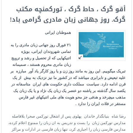
أقو گرک ، حاط گرک ، تورکمنچه مکتب
گرک. روز جهانی زبان مادری گرامی باد!
هموطنان ایرانى
٢١
فورال روز جهانى زبان مادری را به
تمامى شهروندان ایرانى، بویژه
اتنیکهایی که از تحصیل و رشد و ترویج
زبان مادری محروم هستند ، صمیمانه
تبریک میگوییم. این روز به مانند روز زن و یا روز کارگر یاد آور
مبارزه بر
علیه تبعیض و نابرابرى میباشد که در کشور ما نیز نزدیک به بیش
از یک
قرن ادامه دارد. سیاست مملکت دارى حکومت هاى ایران متاسفانه در
یکصد سال گذشته بر پاشنه دو عنصر یک زبان یک نژاد و یا یک زبان یک
مذهب میچرخد و هدفى جز محو هویت هاى ملى اتنیکهاى غیر فارس
مستقر در فلات ایران را ندارد
.
رضا شاه بنیانگذار خاندان پهلوى پس از اشغال تورکمن صحرا بلافاصله
مدارس تورکمن زبان را بست و تدریس به ان زبان را ممنوع اعلام کرده،
مدارس فارسی زبان را اجباری کرد، تنها زبان فارسى در ادارات و مراکز