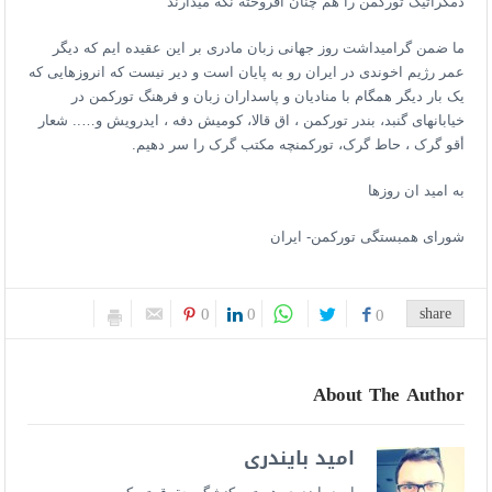
دمکراتیک تورکمن را هم چنان افروخته نگه میدارند
ما ضمن گرامیداشت روز جهانى زبان مادری بر این عقیده ایم که دیگر
عمر رژیم اخوندى در ایران رو به پایان است و دیر نیست که انروزهایی که
یک بار دیگر همگام با منادیان و پاسداران زبان و فرهنگ تورکمن در
خیابانهاى گنبد، بندر تورکمن ، اق قالا، کومیش دفه ، ایدرویش و….. شعار
أقو گرک ، حاط گرک، تورکمنچه مکتب گرک را سر دهیم.
به امید ان روزها
شوراى همبستگى تورکمن- ایران
0
0
share
0
About The Author
امید بایندری