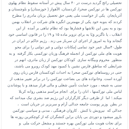
تحصیلى رائج گردید.درست در ۴٠ سال پیش در آستانه سقوط نظام پهلوى
تورکمن ها در تورکمن صحرا، کردستان، الأهواز ( خوزستان) و بلوچستان و
آذربایجان یکى از خواست ملى یعنى حق تحصیل بزبان مادری را مطرح
کردند که بنوبه خود یکى از مهمترین انگیزه هاى شرکت در انقلاب بهمن
بود و به یمن این تلاشها و فشارها بود که نظام تباهى بر أمده از این
انقلاب ، یا ناگزیر وَیَا به براى تزویر ماده ١۵ و ١٩ را در قانون اساسى خود
گنجاند وتا به امروز از اجراى ان سرباز می زند.. رژیم حاکم در ایران در
طول۴٠سال عمر خود تمامى إمکانات دولتى و غیر دولتى را براى محو
هویت هاى ملى تورکمن از انجمله فرهنگ وزبان تورکمنى بکار گرفته و به
منظور محروم وبیگانه سازى کودکان تورکمن از زبان مادری، انهم در
شرایطی که مناطق فارس نشین با کمبود مهد کودک روبرو مى باشند،
حتى در روستاهاى تورکمن صحرا به احداث کودکستان فارس زبان روى
أورده است. وخانواده هاى بى بضاعت تورکمن را در برابر تغییر مذهب از
سنى به شیعه ، مورد حمایت تأمین شغلى و مالى قرار میدهد و با پوشاندن
لباس ملى تورکمنها ، انان را براى. انجام مراسم مذهبى روانه کربلا
میکند.؛ اما از طرفى دیگر کارگزاران این رژیم ضد بشرى نیک میدانند که
در بطن وزیر پوست جامعه جدالى أرام و سربزیر در جریان است ،
جدالى که نیرویش با کنش . کاروان فرهنگى ، مدنى و سیاسى تورکمن
بارور میشود و دوردى بى پایان براین کنشگران که از کوچکترین روزنه ها
براى نجات هویت ملى تورکمن بهره جستند و مشعل حرکت ملى و