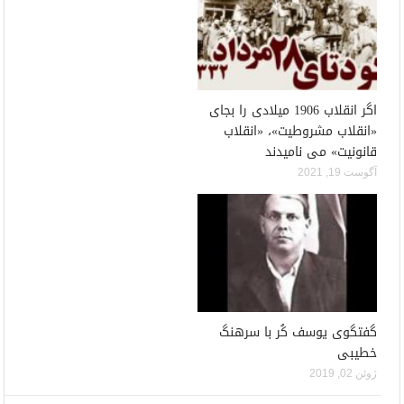
اگر انقلاب 1906 میلادی را بجای
«انقلاب مشروطیت»، «انقلاب
قانونیت» می نامیدند
آگوست 19, 2021
گفتگوی یوسف کُر با سرهنگ
خطیبی
ژوئن 02, 2019