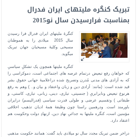
تبریک کنگره ملیتهای ایران فدرال
بمناسبت فرارسیدن سال نو2015
کنگرۀ ملیتهای ایران فدرال فرا رسیدن
سال 2015 میلادی را به هموطنان
مسیحی وکلیۀ مسیحیان جهان تبریک
میگوید.
کنگره ملیتها همچون یک تشکلِ سیاسیِ
که خواهان رفع تبعیض درتمام عرصه های اجتماعی است، دموکراسی را
که به آزادی های مدنی مُدرن وتصریح شده دراعلامیۀ جهانی حقوق بشر
قید شده است: (مانند: آزادی دین و زبان واعتقاد و بیان و.. ) وهم به رفع
هرنوع تبعیض ونابرابریِ ( جنسیتی، تباری، دینی، زبانی، تباری، کاستی، و
طبقاتی ) وتقسیم عرضی و طولی قدرت سیاسی (فدرالیسم) درایران
باورمند است. ودرهمین راستا چون وظیفۀ همۀ ادیان تذهیب اخلاقی
مؤمنین است، کنگره ملیتها به جدائیِ نهادِ دین، ازنهادِ دولت وحکومت هم
اعتقاد دارد.
دراخر ضمن تبریک مجدد سال نو میلادی باید گفت: همانند حکومت مذهبی