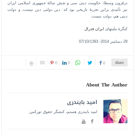
درقرون وسطا، حکومت دینی سی و شش سالۀ جمهوری اسلامی ایران
نیز تأئیدی براین تجربۀ تاریخی بود که: دین دولتی دین نیست، و دولت
دینی هم، دولت نیست.
کنگرۀ ملیتهای
ایران فدرال
28 دسامبر 2014- 07/10/1393
0
0
share
0
About The Author
امید بایندری
امید بایندری هستم، کنشگر حقوق تورکمن