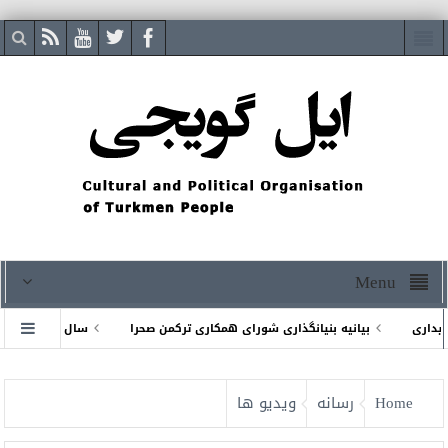
Menu
اری
بیانیه بنیانگذاری شورای همكارى تركمن صحرا
سال ۲۰۲۵ میلادی پیشاپیش مبارک
ان کشورهای اطراف خزر درجمهوری ترکمنستان
Home
رسانه
ویدیو ها