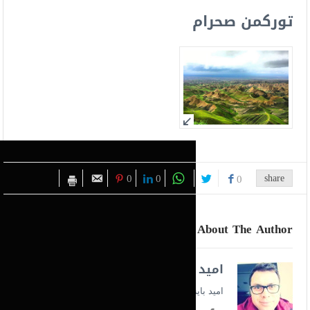
تورکمن صحرام
0
0
share
0
About The Author
امید بایندری
امید بایندری هستم، کنشگر حقوق تورکمن