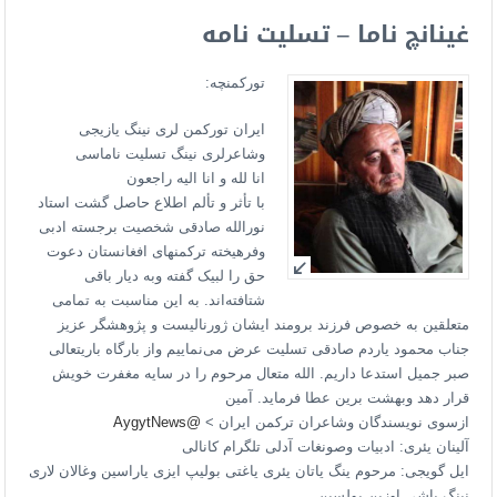
غینانچ ناما – تسلیت نامه
تورکمنچه:
ایران تورکمن لری نینگ یازیجی
وشاعرلری نینگ تسلیت ناماسی
انا لله و انا الیه راجعون
با تأثر و تألم اطلاع حاصل گشت استاد
نورالله صادقی شخصیت برجسته ادبی
وفرهیخته ترکمنهای افغانستان دعوت
حق را لبیک گفته وبه دیار باقی
شتافته‌اند. به این مناسبت به تمامی
متعلقین به خصوص فرزند برومند ایشان ژورنالیست و پژوهشگر عزیز
جناب محمود یاردم صادقی تسلیت عرض می‌نماییم واز بارگاه باریتعالی
صبر جمیل استدعا داریم. الله متعال مرحوم را در سایه مغفرت خویش
قرار دهد وبهشت برین عطا فرماید. آمین
ازسوی نویسندگان وشاعران ترکمن ایران >
@AygytNews
آلینان یئری: ادبیات وصونغات آدلی تلگرام کانالی
ایل گویجی: مرحوم ینگ یاتان یئری یاغتی بولیپ ایزی یاراسین وغالان لاری
نینگ یاشی اوزین بولسین