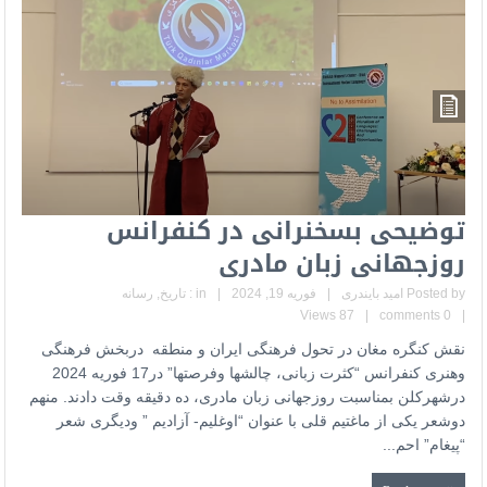
توضیحی بسخنرانی در کنفرانس
روزجهانی زبان مادری
Posted by
امید بایندری
|
فوریه 19, 2024
|
in :
تاریخ
,
رسانه
87 Views
|
0 comments
|
نقش کنگره مغان در تحول فرهنگی ایران و منطقه دربخش فرهنگی
وهنری کنفرانس “کثرت زبانی، چالشها وفرصتها” در17 فوریه 2024
درشهرکلن بمناسبت روزجهانی زبان مادری، ده دقیقه وقت دادند. منهم
دوشعر یکی از ماغتیم قلی با عنوان “اوغلیم- آزادیم ” ودیگری شعر
“پیغام” احم...