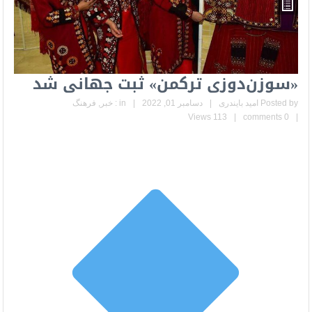
«سوزن‌دوزی ترکمن» ثبت جهانی شد
Posted by
امید بایندری
|
دسامبر 01, 2022
|
in :
خبر
,
فرهنگ
113 Views
|
0 comments
|