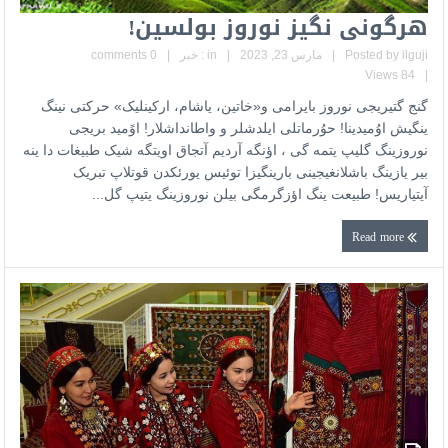
هرگونی نگیز نوروز بولسین!
ilguji
Posted by
|
مارس 23, 2023
|
in :
خبر
|
0 comments
84 Views
|
گنج گتیریجی نوروز بایرامی و«خاتین، یاشام، ارکینلیک» حرکتی نینگ
ینگیش اوُمیدینا! حوُرماتلی ایلدشلر و واطانداشلار! اوًمید بریجی
نوروزینگ گلیپ یتمه گی ، اؤنگه آردیم آتجاق اویتگه شیک طبیغات دا ینه
بیر یازینگ باشلانغیجینی بارینگیزا توئیس یورئکدن قوتلاپ تبریک
آیتیاریس! طبیعت ینگ اؤزگرمگی بیلن نوروزینگ یتیپ گل...
Read more