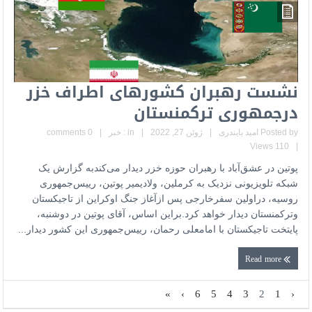
نشست رهبران کشورهای اطراف خزر
درجمهوری ترکمنستان
Posted by
امید بایندری
|
ژوئن 27, 2022
|
in :
خبر
|
0 comments
110 Views
|
پوتین در عشق‌آباد با رهبران حوزه خزر دیدار می‌کندبه گزارش یک
شبکه‌ تلویزیونی نزدیک به کرملین،‌ ولادیمیر پوتین، رییس‌جمهوری
روسیه، دراولین سفرخارجی پس ازآغاز جنگ اوکراین از تاجیکستان
وترکمنستان دیدار خواهد کرد.براین اساس، آقای پوتین در دوشنبه،
پایتخت تاجیکستان با امامعلی رحمان، رییس‌جمهوری این کشور دیدار...
Read more
»
›
6
5
4
3
2
1
‹