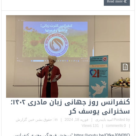
Read more
کنفرانس روز جهانی زبان مادری ۱۴۰۲؛
سخنرانی یوسف کر
Posted by
امید بایندری
|
فوریه 18, 2024
|
in :
حقوق بشر
,
خبر
,
گزارش
131 Views
|
0 comments
|
https://youtu.be/QfkeJ0N0fIQ ‍"دربخش فرهنگی وهنری کنفرانس